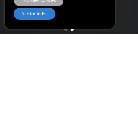
Escolher cookies
Aceitar todos
A nossa promessa
Somos o parceiro ideal
para
acelerar o seu negócio
Desenvolvimento
Desenvolvemos aplicações e interfaces personalizadas
para potenciar o seu negócio.